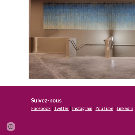
Suivez-nous
Facebook
|
Twitter
|
Instagram
|
Yo
uT
ube
|
LinkedIn
Page
Report abuse
updated