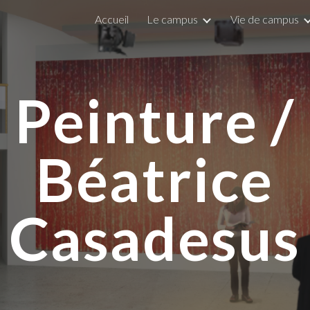
Accueil
Le campus
Vie de campus
ip to main content
Skip to navigat
Peinture /
Béatrice
Casadesus