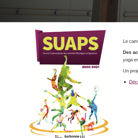
Le camp
Des ac
yoga en
Un proj
Déco